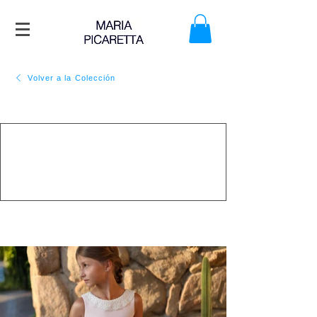
Volver a la Colección
BOLSENA
Colección
niñas de Comunión
Tallas
PVP:
5 a 16
€
850
ME LO QUIERO PROBAR