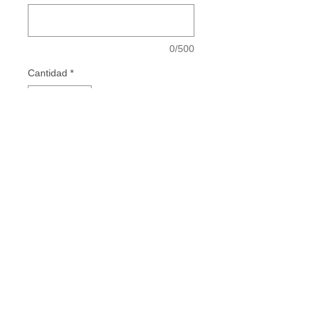
0/500
Cantidad
*
Add to Cart
Vestidos de Comunión - Vestidos para
Mamás de Comunión - Vestidos de Madrina
- Invitadas Especiales
INSTAGRAM
FACEBOOK
TIKTOK
PINTEREST