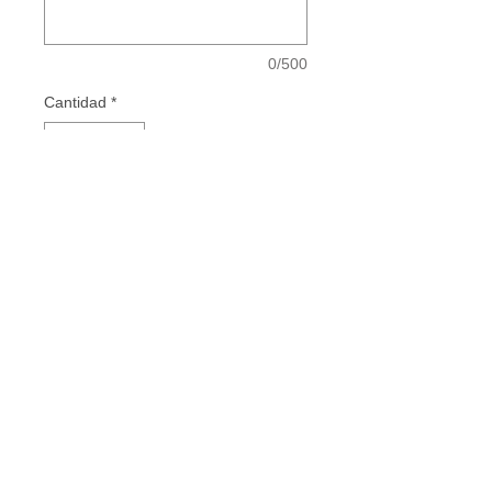
0/500
Cantidad
*
Add to Cart
Vestidos de Comunión - Vestidos para
Mamás de Comunión - Vestidos de Madrina
- Invitadas Especiales
INSTAGRAM
FACEBOOK
TIKTOK
PINTEREST