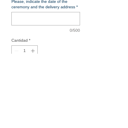
Please, indicate the date of the
ceremony and the delivery address
*
0/500
Cantidad
*
Entrega estimada para finales de
marzo
Pedido anticipado
Vestidos de Comunión - Vestidos para
Mamás de Comunión - Vestidos de Madrina
- Invitadas Especiales