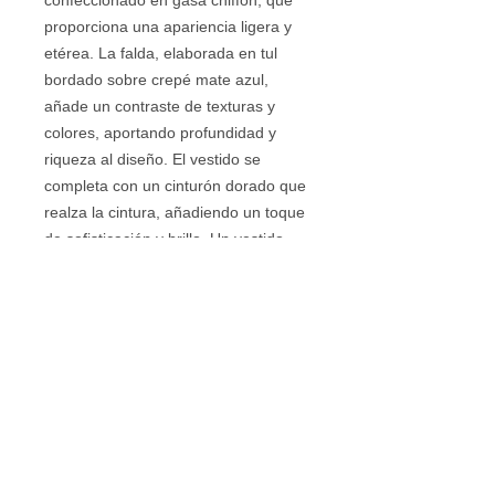
proporciona una apariencia ligera y
etérea. La falda, elaborada en tul
bordado sobre crepé mate azul,
añade un contraste de texturas y
colores, aportando profundidad y
riqueza al diseño. El vestido se
completa con un cinturón dorado que
realza la cintura, añadiendo un toque
de sofisticación y brillo. Un vestido
que destaca por su armonía entre la
delicadeza de los materiales y la
elegancia de los detalles.
Ideal para Mamás de Comunión o
Mamás de Bautizo
Vestidos de Comunión - Vestidos para
Mamás de Comunión - Vestidos de Madrina