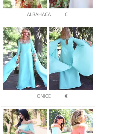
€
ALBAHACA
€
ONICE