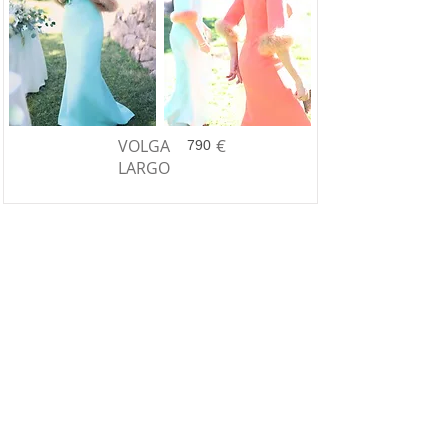
€
VOLGA
790
LARGO
EDICIÓN LIMITADA
María Picaretta te presenta sus mejores
diseños para Vestidos de Cóctel.
Los vestidos de cóctel solo los encontraras
en Tienda Mas (Talavera de la Reina) y
Showrooms Temporales
INFORMACIÓN:
619.953547
Vestidos de Comunión - Vestidos para